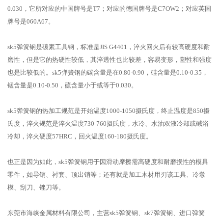
0.030，它所对应的中国牌号是T7；对应的德国牌号是C7OW2；对应英国
牌号是060A67。
sk5弹簧钢是碳素工具钢，标准是JIS G4401，淬火回火后有较高硬度和耐
磨性，但是它的热硬性较低，其淬透性也比较差，容易变形，塑性和强度
也是比较低的。sk5弹簧钢的碳含量是在0.80-0.90，硅含量是0.10-0.35，
锰含量是0.10-0.50，硫含量小于或等于0.030。
sk5弹簧钢的热加工规范是开始温度1000-1050摄氏度，终止温度是850摄
氏度，淬火规范是淬火温度730-760摄氏度，水冷、水油双液冷却或碱浴
冷却，淬火硬度57HRC，回火温度160-180摄氏度。
也正是因为如此，sk5弹簧钢用于因滑动摩擦需高硬度和耐磨损性的模具
零件，如导销、衬套、顶出销等；还有就是加工木材用刃该工具、冷墩
模、刮刀、锉刀等。
东莞市海峡金属材料有限公司，主营sk5弹簧钢、sk7弹簧钢、进口弹簧